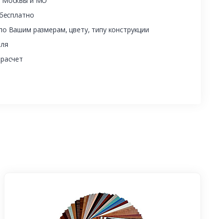
ы Москвы и МО
 бесплатно
о Вашим размерам, цвету, типу конструкции
еля
 расчет