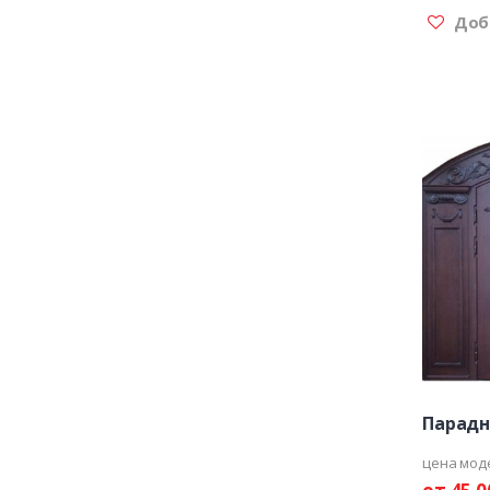
Доба
Парадн
цена мод