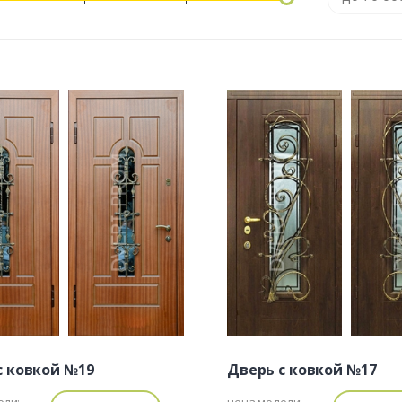
с ковкой №19
Дверь с ковкой №17
ели:
цена модели: