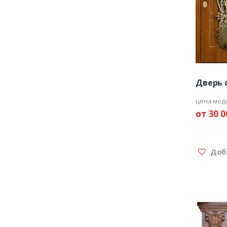
Дверь 
цена мод
от 30 0
Доба