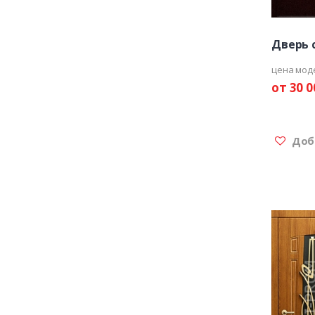
Дверь 
цена мод
от 30 0
Доба