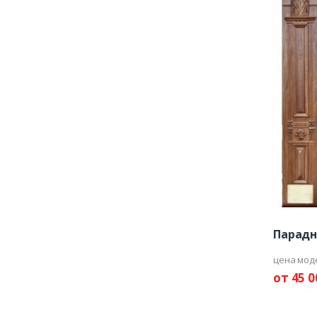
Парадн
цена мод
от 45 0