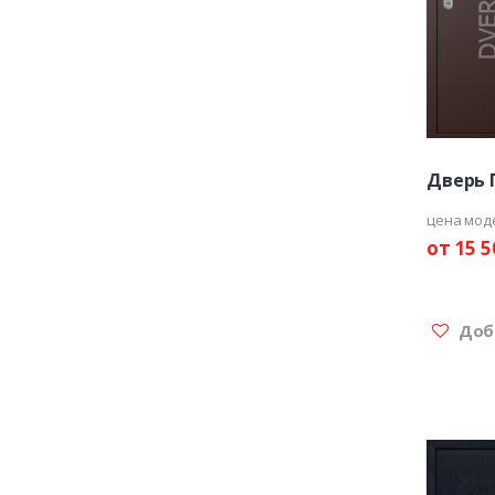
Дверь 
цена мод
от 15 5
Доба