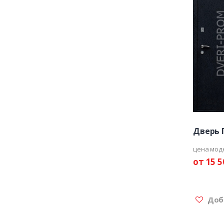
Дверь 
цена мод
от 15 5
Доба