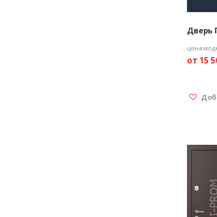
Дверь 
цена мод
от 15 5
Доба