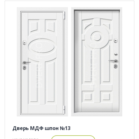
Дверь МДФ шпон №13