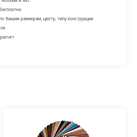
ы Москвы и МО
 бесплатно
о Вашим размерам, цвету, типу конструкции
еля
 расчет