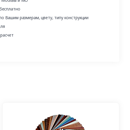
ы Москвы и МО
 бесплатно
о Вашим размерам, цвету, типу конструкции
еля
 расчет