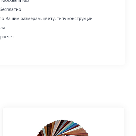
ы Москвы и МО
 бесплатно
о Вашим размерам, цвету, типу конструкции
еля
 расчет