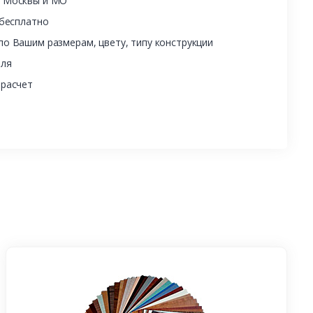
ы Москвы и МО
 бесплатно
о Вашим размерам, цвету, типу конструкции
еля
 расчет