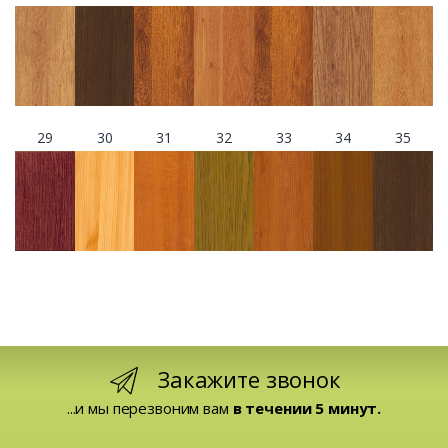
29
30
31
32
33
34
35
Закажите звонок
...и мы перезвоним вам
в течении 5 минут.