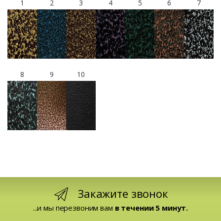
1
2
3
4
5
6
7
8
9
10
Закажите звонок
...и мы перезвоним вам
в течении 5 минут.